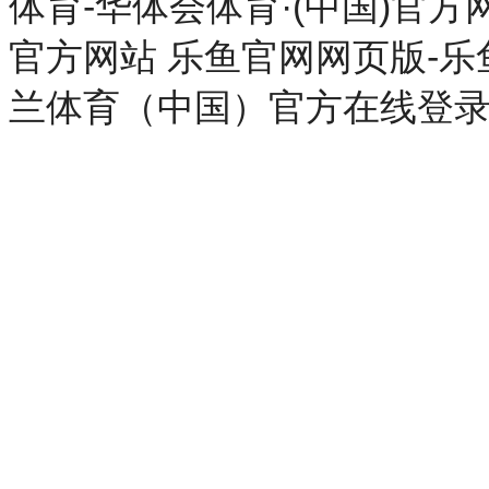
体育-华体会体育·(中国)官方
官方网站
乐鱼官网网页版-乐
兰体育（中国）官方在线登