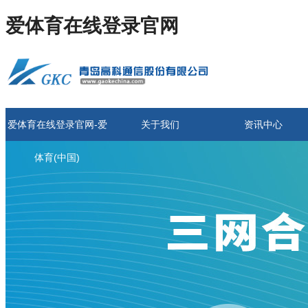
爱体育在线登录官网
爱体育在线登录官网-爱
关于我们
资讯中心
体育(中国)