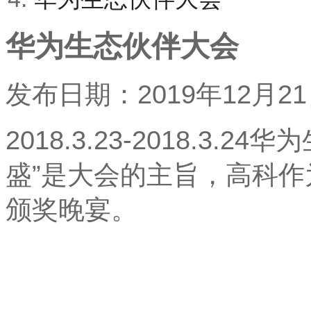
华为生态伙伴大会
发布日期：
2019年12月2
2018.3.23-2018.
盛”是大会的主旨，高科
颁奖晚宴。