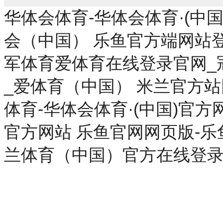
华体会体育-华体会体育·(中
会（中国）
乐鱼官方端网站登录
军体育爱体育在线登录官网_
_爱体育（中国）
米兰官方站
体育-华体会体育·(中国)官方
官方网站
乐鱼官网网页版-乐
兰体育（中国）官方在线登